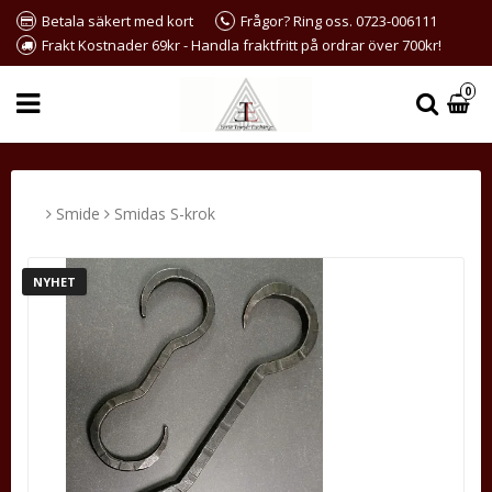
Betala säkert med kort
Frågor? Ring oss. 0723-006111
Frakt Kostnader 69kr - Handla fraktfritt på ordrar över 700kr!
0
Smide
Smidas S-krok
NYHET