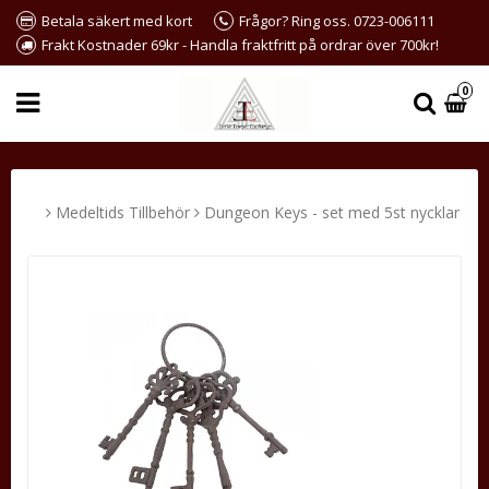
Betala säkert med kort
Frågor? Ring oss. 0723-006111
Frakt Kostnader 69kr - Handla fraktfritt på ordrar över 700kr!
0
Medeltids Tillbehör
Dungeon Keys - set med 5st nycklar