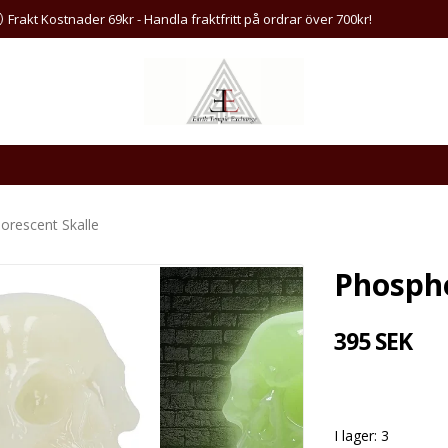
Frakt Kostnader 69kr - Handla fraktfritt på ordrar över 700kr!
orescent Skalle
Phospho
395 SEK
I lager: 3