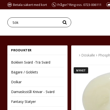
Betala säkert med kort
Frågor? Ring oss. 0723-006111
PRODUKTER
Döskalle
Phosph
Bokken Svärd -Trä Svärd
NYHET
Bägare / Goblets
Dolkar
Damasksstål Knivar - Svärd
Fantasy Statyer