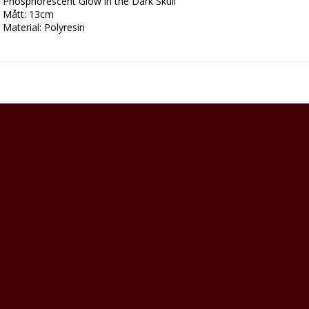
Phosphorescent Glow in the Dark Skull

Mått: 13cm

Material: Polyresin