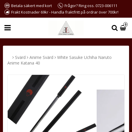
Betala säkert med kort
Frågor? Ring oss. 0723-006111
Frakt Kostnader 69kr - Handla fraktfritt på ordrar över 700kr!
0
Svärd
Anime Svärd
White Sasuke Uchiha Naruto
Anime Katana 40