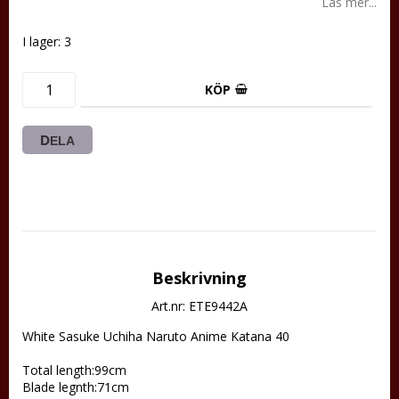
Läs mer...
I lager: 3
KÖP
DELA
Beskrivning
Art.nr: ETE9442A
White Sasuke Uchiha Naruto Anime Katana 40

Total length:99cm 

Blade legnth:71cm   
